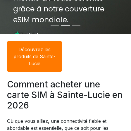
grâce à notre couverture
grâce à notre couverture
eSIM mondiale.
eSIM mondiale.
Découvrez les
produits de Sainte-
Lucie
Comment acheter une
carte SIM à Sainte-Lucie en
2026
Où que vous alliez, une connectivité fiable et
abordable est essentielle, que ce soit pour les