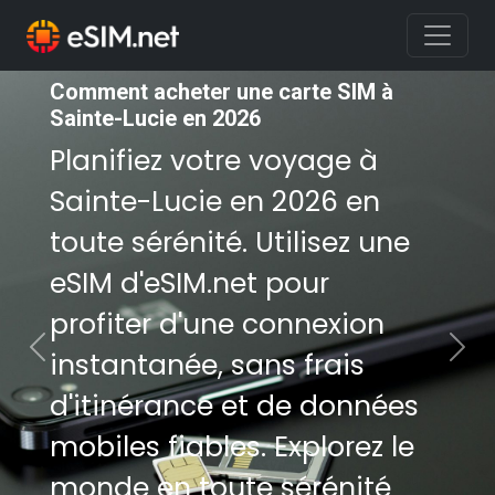
Comment acheter une carte SIM à
Comment acheter une carte SIM à
Sainte-Lucie en 2026
Sainte-Lucie en 2026
Planifiez votre voyage à
Planifiez votre voyage à
Sainte-Lucie en 2026 en
Sainte-Lucie en 2026 en
toute sérénité. Utilisez une
toute sérénité. Utilisez une
eSIM d'eSIM.net pour
eSIM d'eSIM.net pour
profiter d'une connexion
profiter d'une connexion
instantanée, sans frais
instantanée, sans frais
Previous
Nex
d'itinérance et de données
d'itinérance et de données
mobiles fiables. Explorez le
mobiles fiables. Explorez le
monde en toute sérénité
monde en toute sérénité