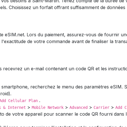
 vos besoins à Saint-Martin. Tenez compte de la durée de 
s. Choisissez un forfait offrant suffisamment de données
 site eSIM.net. Lors du paiement, assurez-vous de fournir un
z l'exactitude de votre commande avant de finaliser la trans
recevrez un e-mail contenant un code QR et les instructions
e smartphone, recherchez le menu des paramètres eSIM. S
roid).
.
Add Cellular Plan
>
>
>
>
k & Internet
Mobile Network
Advanced
Carrier
Add C
hoto de votre appareil pour scanner le code QR fourni dans l'e