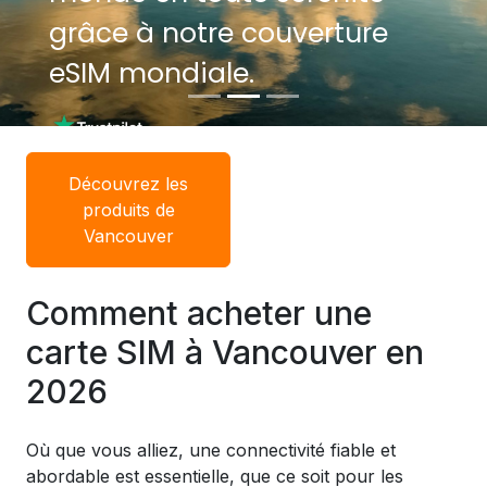
grâce à notre couverture
grâce à notre couverture
eSIM mondiale.
eSIM mondiale.
Découvrez les
produits de
Vancouver
Comment acheter une
carte SIM à Vancouver en
2026
Où que vous alliez, une connectivité fiable et
abordable est essentielle, que ce soit pour les