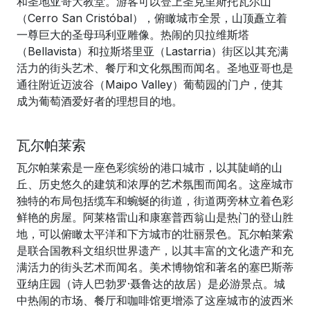
和圣地亚哥大教堂。游客可以登上圣克里斯托瓦尔山
（Cerro San Cristóbal），俯瞰城市全景，山顶矗立着
一尊巨大的圣母玛利亚雕像。热闹的贝拉维斯塔
（Bellavista）和拉斯塔里亚（Lastarria）街区以其充满
活力的街头艺术、餐厅和文化氛围而闻名。圣地亚哥也是
通往附近迈波谷（Maipo Valley）葡萄园的门户，使其
成为葡萄酒爱好者的理想目的地。
瓦尔帕莱索
瓦尔帕莱索是一座色彩缤纷的港口城市，以其陡峭的山
丘、历史悠久的建筑和浓厚的艺术氛围而闻名。这座城市
独特的布局包括缆车和蜿蜒的街道，街道两旁林立着色彩
鲜艳的房屋。阿莱格雷山和康塞普西翁山是热门的登山胜
地，可以俯瞰太平洋和下方城市的壮丽景色。瓦尔帕莱索
是联合国教科文组织世界遗产，以其丰富的文化遗产和充
满活力的街头艺术而闻名。美术博物馆和著名的塞巴斯蒂
亚纳庄园（诗人巴勃罗·聂鲁达的故居）是必游景点。城
中热闹的市场、餐厅和咖啡馆更增添了这座城市的波西米