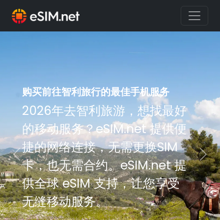
购买前往智利旅行的最佳手机服务
购买前往智利旅行的最佳手机服务
2026年去智利旅游，想找最好
2026年去智利旅游，想找最好
的移动服务？eSIM.net 提供便
的移动服务？eSIM.net 提供便
捷的网络连接，无需更换SIM
捷的网络连接，无需更换SIM
Previous
Nex
卡，也无需合约。eSIM.net 提
卡，也无需合约。eSIM.net 提
供全球 eSIM 支持，让您享受
供全球 eSIM 支持，让您享受
无缝移动服务。
无缝移动服务。