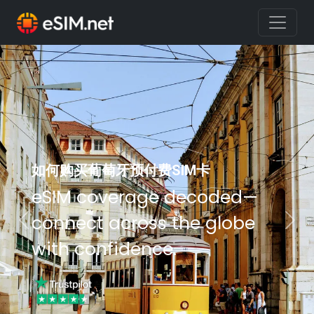
如何购买葡萄牙预付费SIM卡
eSIM coverage decoded—
connect across the globe
Previous
Nex
with confidence.