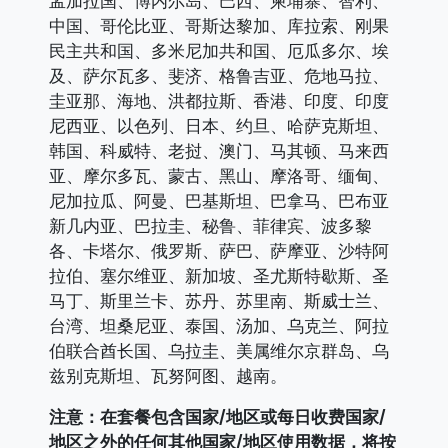
孟加拉国、博内尔岛、巴西、柬埔寨、智利、
中国、哥伦比亚、哥斯达黎加、库拉索、刚果
民主共和国、多米尼加共和国、厄瓜多尔、埃
及、萨尔瓦多、斐济、格鲁吉亚、危地马拉、
圭亚那、海地、洪都拉斯、香港、印度、印度
尼西亚、以色列、日本、约旦、哈萨克斯坦、
韩国、科威特、老挝、澳门、马其顿、马来西
亚、摩尔多瓦、蒙古、黑山、摩洛哥、缅甸、
尼加拉瓜、阿曼、巴基斯坦、巴拿马、巴布亚
新几内亚、巴拉圭、秘鲁、菲律宾、波多黎
各、卡塔尔、俄罗斯、萨巴、萨摩亚、沙特阿
拉伯、塞尔维亚、新加坡、圣尤斯特歇斯、圣
马丁、斯里兰卡、苏丹、苏里南、斯威士兰、
台湾、坦桑尼亚、泰国、汤加、乌克兰、阿拉
伯联合酋长国、乌拉圭、美属维尔京群岛、乌
兹别克斯坦、瓦努阿图、越南。
注意：在套餐包含国家/地区或每日收费国家/
地区之外的任何其他国家/地区使用数据，将按