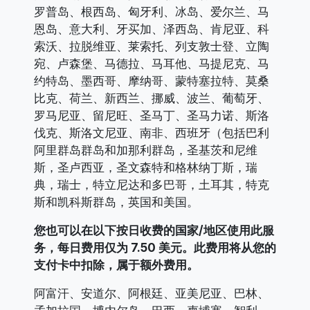
罗普岛、根西岛、匈牙利、冰岛、爱尔兰、马
恩岛、意大利、牙买加、泽西岛、肯尼亚、科
索沃、拉脱维亚、莱索托、列支敦士登、立陶
宛、卢森堡、马德拉、马耳他、马提尼克、马
约特岛、墨西哥、摩纳哥、蒙特塞拉特、莫桑
比克、荷兰、新西兰、挪威、波兰、葡萄牙、
罗马尼亚、留尼旺、圣马丁、圣马力诺、斯洛
伐克、斯洛文尼亚、南非、西班牙（包括巴利
阿里群岛群岛和加
那利群岛
，圣基茨和尼维
斯，圣卢西亚，圣文森特和格林纳丁斯，瑞
典，瑞士，特立尼达和多巴哥，土耳其，特克
斯和凯科斯群岛，英国和美国。
您也可以在以下按日收费的国家/地区使用此服
务，每日费用仅为 7.50 美元。此费用将从您的
支付卡中扣除，属于额外费用。
阿富汗、安道尔、阿根廷、亚美尼亚、巴林、