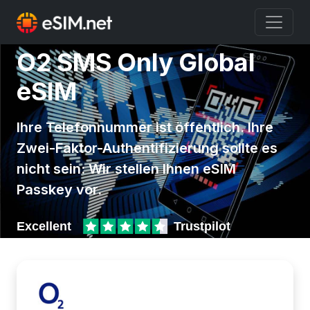
O2 SMS Only Global
eSIM
Ihre Telefonnummer ist öffentlich. Ihre
Zwei-Faktor-Authentifizierung sollte es
nicht sein: Wir stellen Ihnen eSIM
Passkey vor.