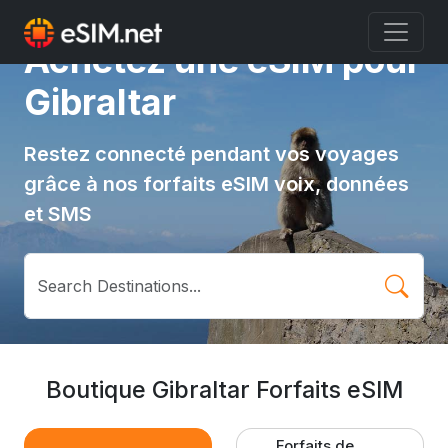
Achetez une eSIM pour
Gibraltar
Restez connecté pendant vos voyages
grâce à nos forfaits eSIM voix, données
et SMS
Boutique Gibraltar Forfaits eSIM
Forfaits de