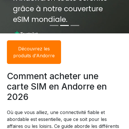
grâce à notre couverture
grâce à notre couverture
eSIM mondiale.
eSIM mondiale.
Découvrez les
produits d'Andorre
Comment acheter une
carte SIM en Andorre en
2026
Où que vous alliez, une connectivité fiable et
abordable est essentielle, que ce soit pour les
affaires ou les loisirs. Ce guide aborde les différents