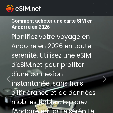
Comment acheter une carte SIM en
Comment acheter une carte SIM en
Andorre en 2026
Andorre en 2026
Planifiez votre voyage en
Planifiez votre voyage en
Andorre en 2026 en toute
Andorre en 2026 en toute
sérénité. Utilisez une eSIM
sérénité. Utilisez une eSIM
d'eSIM.net pour profiter
d'eSIM.net pour profiter
d'une connexion
d'une connexion
instantanée, sans frais
instantanée, sans frais
Previous
Nex
d'itinérance et de données
d'itinérance et de données
mobiles fiables. Explorez
mobiles fiables. Explorez
l'Andorre en toute sérénité
l'Andorre en toute sérénité