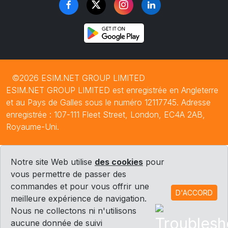
©2026 ESIM.NET GROUP LIMITED
ESIM.NET GROUP LIMITED est enregistrée en Angleterre
et au Pays de Galles sous le numéro 12117745. Adresse
enregistrée : 107-111 Fleet Street, London, EC4A 2AB,
Royaume-Uni.
Notre site Web utilise
des cookies
pour
vous permettre de passer des
commandes et pour vous offrir une
D'ACCORD
meilleure expérience de navigation.
Nous ne collectons ni n'utilisons
aucune donnée de suivi