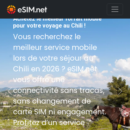
Achetez le meilleur forfait mobile
pour votre voyage au Chili !
Vous recherchez le
meilleur service mobile
lors de votre séjour au
Chili en 2026 ? eSIM.net
vous offre une
connectivité sans tracas,
Previous
Nex
sans changement de
carte SIM ni engagement.
Profitez d’un service