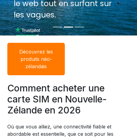
le web tout en surfant sur
le web tout en surfant sur
les vagues.
les vagues.
Découvrez les
produits néo-
zélandais
Comment acheter une
carte SIM en Nouvelle-
Zélande en 2026
Où que vous alliez, une connectivité fiable et
abordable est essentielle, que ce soit pour les