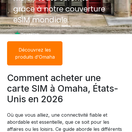
grâce à notre couverture
grâce à notre couverture
eSIM mondiale.
eSIM mondiale.
Découvrez les
produits d'Omaha
Comment acheter une
carte SIM à Omaha, États-
Unis en 2026
Où que vous alliez, une connectivité fiable et
abordable est essentielle, que ce soit pour les
affaires ou les loisirs. Ce guide aborde les différents