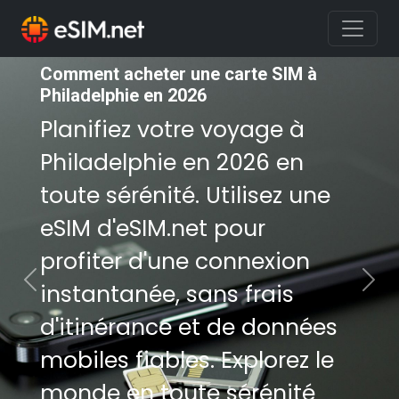
Comment acheter une carte SIM à
Comment acheter une carte SIM à
Philadelphie en 2026
Philadelphie en 2026
Planifiez votre voyage à
Planifiez votre voyage à
Philadelphie en 2026 en
Philadelphie en 2026 en
toute sérénité. Utilisez une
toute sérénité. Utilisez une
eSIM d'eSIM.net pour
eSIM d'eSIM.net pour
profiter d'une connexion
profiter d'une connexion
instantanée, sans frais
instantanée, sans frais
Previous
Nex
d'itinérance et de données
d'itinérance et de données
mobiles fiables. Explorez le
mobiles fiables. Explorez le
monde en toute sérénité
monde en toute sérénité