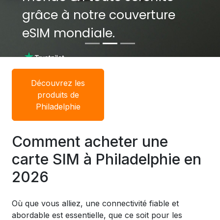
grâce à notre couverture
grâce à notre couverture
eSIM mondiale.
eSIM mondiale.
Découvrez les
produits de
Philadelphie
Comment acheter une
carte SIM à Philadelphie en
2026
Où que vous alliez, une connectivité fiable et
abordable est essentielle, que ce soit pour les